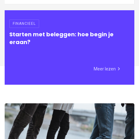
FINANCIEEL
Starten met beleggen: hoe begin je
eraan?
Meer lezen