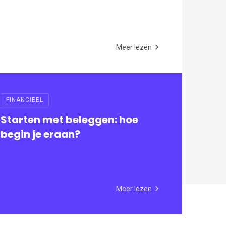
Meer lezen
FINANCIEEL
Starten met beleggen: hoe
begin je eraan?
Meer lezen