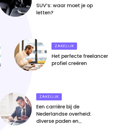
SUV’s: waar moet je op
letten?
ng je chaos en
ZAKELIJK
Het perfecte freelancer
overzichtelijk in
profiel creëren
ZAKELIJK
Een carrière bij de
Nederlandse overheid:
diverse paden en
groeimogelijkheden