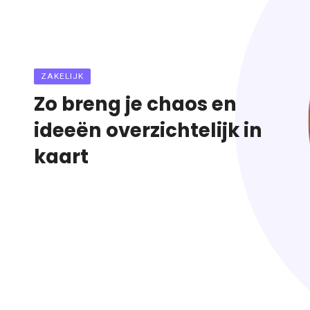
ZAKELIJK
Z
Zo breng je chaos en
Z
n
ideeën overzichtelijk in
i
kaart
k