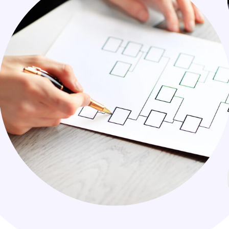
AKELIJK
ZAKELIJK
o breng je chaos en
Zo bre
deeën overzichtelijk in
ideeën 
aart
kaart