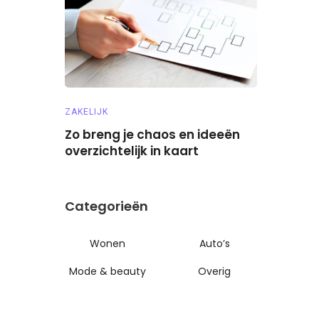
ZAKELIJK
AUTO’S
ncer
Zo breng je chaos en ideeën
De beste
overzichtelijk in kaart
SUV’s: wa
Categorieën
Wonen
Auto’s
Mode & beauty
Overig