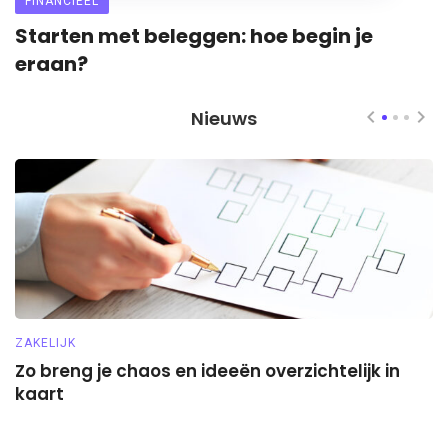
FINANCIEEL
Starten met beleggen: hoe begin je
eraan?
Nieuws
ZAKELIJK
A
Zo breng je chaos en ideeën overzichtelijk in
D
kaart
j