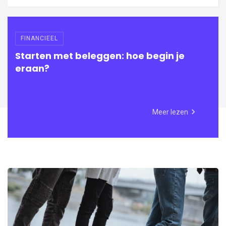
FINANCIEEL
Starten met beleggen: hoe begin je
eraan?
Meer lezen